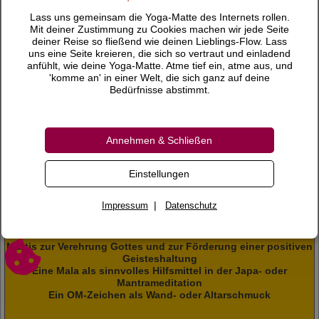
Durch die Verehrung einer
Murti (Form) wird die Murti
Lass uns gemeinsam die Yoga-Matte des Internets rollen.
auch Kanal für die Gnade
Mit deiner Zustimmung zu Cookies machen wir jede Seite
Gottes.
deiner Reise so fließend wie deinen Lieblings-Flow. Lass
uns eine Seite kreieren, die sich so vertraut und einladend
Besonders förderlich ist die
anfühlt, wie deine Yoga-Matte. Atme tief ein, atme aus, und
Japa Mala
. Japa heißt
'komme an' in einer Welt, die sich ganz auf deine
Wiederholung eines
Bedürfnisse abstimmt.
Mantras, und Mala ist die Kette, die man dafür verwendet.
Eines der umfassendsten und bedeutungsvollsten Symbole
ist das
OM
. OM oder AUM steht für die Dreieinheit. Es
Annehmen & Schließen
verkörpert zum Beispiel die drei Aspekte Gottes: A steht für
Vishnu, U für Shiva und M für Brahma. OM existiert als
Einstellungen
ewige, universelle Schwingung und ist Knotenpunkt
zwischen der absoluten und der relativen Welt.
|
Impressum
Datenschutz
Hier bekommst du alles was der Entwicklung deines
Bewusstsein helfen kann:
Murtis zur Verehrung Gottes und zur Förderung einer positiven
Geisteshaltung
Eine Mala als sinnvolles Hilfsmittel in der Japa- oder
Mantrameditation
Ein OM-Zeichen als Wand- oder Altarschmuck