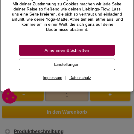
13,00 €
Preis
Mit deiner Zustimmung zu Cookies machen wir jede Seite
deiner Reise so fließend wie deinen Lieblings-Flow. Lass
inkl. 7 % MwSt.
uns eine Seite kreieren, die sich so vertraut und einladend
anfühlt, wie deine Yoga-Matte. Atme tief ein, atme aus, und
Versandkosten
'komme an' in einer Welt, die sich ganz auf deine
Bedürfnisse abstimmt.
Lieferzeit
Bewertungen
Annehmen & Schließen
0 Bewertungen
Bewertung schreiben
Einstellungen
Art.Nr.
200109
|
Impressum
Datenschutz
In den Warenkorb
Produktbeschreibung