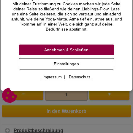
0,50 €
Preis
Mit deiner Zustimmung zu Cookies machen wir jede Seite
deiner Reise so fließend wie deinen Lieblings-Flow. Lass
inkl. 19 % MwSt.
uns eine Seite kreieren, die sich so vertraut und einladend
anfühlt, wie deine Yoga-Matte. Atme tief ein, atme aus, und
Versandkosten
'komme an' in einer Welt, die sich ganz auf deine
Bedürfnisse abstimmt.
Lieferzeit
Bewertungen
Annehmen & Schließen
0 Bewertungen
Bewertung schreiben
Einstellungen
Art.Nr.
170024
|
Impressum
Datenschutz
In den Warenkorb
Produktbeschreibung