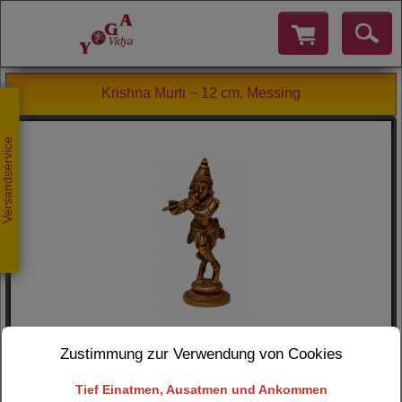
Krishna Murti ~ 12 cm, Messing
Versandservice
Zustimmung zur Verwendung von Cookies
Tief Einatmen, Ausatmen und Ankommen