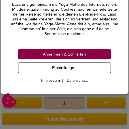
35,00 €
Preis
Lass uns gemeinsam die Yoga-Matte des Internets rollen.
Mit deiner Zustimmung zu Cookies machen wir jede Seite
inkl. 19 % MwSt.
deiner Reise so fließend wie deinen Lieblings-Flow. Lass
uns eine Seite kreieren, die sich so vertraut und einladend
Versandkosten
anfühlt, wie deine Yoga-Matte. Atme tief ein, atme aus, und
'komme an' in einer Welt, die sich ganz auf deine
Gewicht
0,25 KG
Bedürfnisse abstimmt.
Lieferzeit
Annehmen & Schließen
Bewertungen
0 Bewertungen
Bewertung schreiben
Einstellungen
Art.Nr.
800036
|
Impressum
Datenschutz
In den Warenkorb