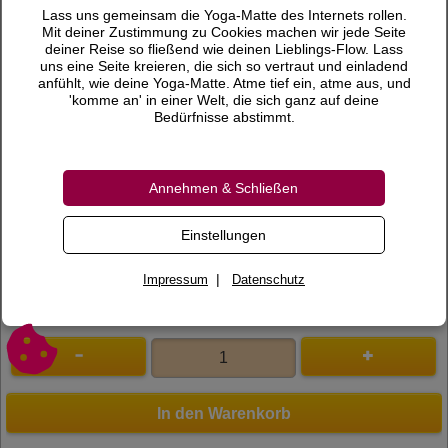
49,00 €
Preis
Lass uns gemeinsam die Yoga-Matte des Internets rollen.
Mit deiner Zustimmung zu Cookies machen wir jede Seite
inkl. 19 % MwSt.
deiner Reise so fließend wie deinen Lieblings-Flow. Lass
uns eine Seite kreieren, die sich so vertraut und einladend
Versandkosten
anfühlt, wie deine Yoga-Matte. Atme tief ein, atme aus, und
'komme an' in einer Welt, die sich ganz auf deine
Gewicht
0,16 KG
Bedürfnisse abstimmt.
Lieferzeit
Annehmen & Schließen
Bewertungen
0 Bewertungen
Bewertung schreiben
Einstellungen
Art.Nr.
700008
|
Impressum
Datenschutz
In den Warenkorb