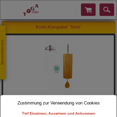
Koshi-Klangspiel "Terra"
Versandservice
Zustimmung zur Verwendung von Cookies
Tief Einatmen, Ausatmen und Ankommen