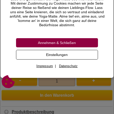
6,80 €
Preis
Mit deiner Zustimmung zu Cookies machen wir jede Seite
deiner Reise so fließend wie deinen Lieblings-Flow. Lass
inkl. 19 % MwSt.
uns eine Seite kreieren, die sich so vertraut und einladend
anfühlt, wie deine Yoga-Matte. Atme tief ein, atme aus, und
Versandkosten
'komme an' in einer Welt, die sich ganz auf deine
Bedürfnisse abstimmt.
Lieferzeit
Bewertungen
Annehmen & Schließen
0 Bewertungen
Bewertung schreiben
Einstellungen
Art.Nr.
840117
|
Impressum
Datenschutz
In den Warenkorb
Produktbeschreibung