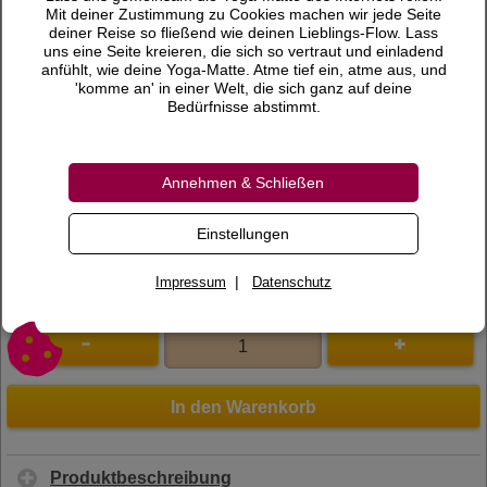
6,90 €
Preis
Mit deiner Zustimmung zu Cookies machen wir jede Seite
deiner Reise so fließend wie deinen Lieblings-Flow. Lass
inkl. 19 % MwSt.
uns eine Seite kreieren, die sich so vertraut und einladend
anfühlt, wie deine Yoga-Matte. Atme tief ein, atme aus, und
Versandkosten
'komme an' in einer Welt, die sich ganz auf deine
Bedürfnisse abstimmt.
Lieferzeit
Bewertungen
Annehmen & Schließen
0 Bewertungen
Bewertung schreiben
Einstellungen
Art.Nr.
910007
|
Impressum
Datenschutz
In den Warenkorb
Produktbeschreibung