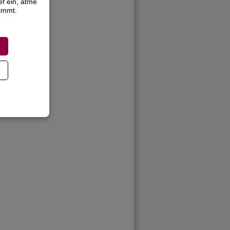
ef ein, atme
timmt.