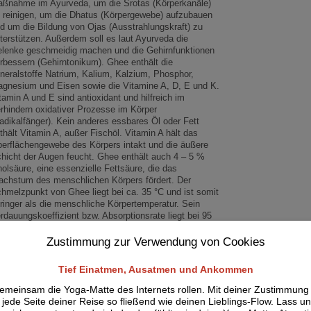
aßnahme im
Ayurveda, um die Srotas (Körperkanäle)
 reinigen,
um die Dhatus (Körpergewebe) aufzubauen
nd um
die Bildung von Ojas (Ausstrahlungskraft) zu
ter
stützen. Außerdem soll es laut Ayurveda die
len
ke geschmeidig machen und die Gehirnfunktionen
rbessern (Gehirntonikum).
Ghee enthält die
neralstoffe Natrium, Kalium,
Kalzium, Phosphor,
gnesium und Eisen sowie
die Vitamine A, D, E und K.
tamin A und E sind
antioxidant und hilfreich im
rhindern oxidativer
Prozesse im Körper
adikalfänger). Kein anderes
essbares Öl oder Fett
thält Vitamin A, außer Fisch
öl. Vitamin A hält das
erflächengewebe
des Körpers intakt und die äußere
hicht der
Augen feucht. Ghee enthält auch 4
– 5 %
nol
säure, eine essenzielle Fettsäure, die das
achs
tum des menschlichen Körpers fördert. Der
hmelzpunkt von Ghee liegt bei ca. 35 °C und ist
somit
ringer als die menschliche Körpertempera
tur.
Sein
rdauungskoeffizient bzw. Absorptionsrate
liegt bei 95
 die höchste von allen Ölen und Fet
ten
Zustimmung zur Verwendung von Cookies
Tief Einatmen, Ausatmen und Ankommen
emeinsam die Yoga-Matte des Internets rollen. Mit deiner Zustimmung
jede Seite deiner Reise so fließend wie deinen Lieblings-Flow. Lass un