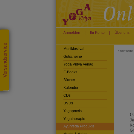
Anmelden
|
Ihr Konto
|
Über uns
Versandservice
Musikfestival
Startseite
Gutscheine
Yoga Vidya Verlag
E-Books
Bücher
Kalender
CDs
DVDs
Yogapraxis
G
Yogatherapie
Je
Kö
Ayurveda Produkte
Gh