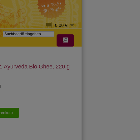
0,00 €
t, Ayurveda Bio Ghee, 220 g
4