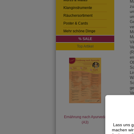
Murtis & Malas
M
zu
Klanginstrumente
u
Räuchersortiment
un
Ge
Poster & Cards
ve
Mehr schöne Dinge
Mi
Ma
% SALE
Vi
Top Artikel
Ve
(R
en
Ob
Sc
Li
W
Sc
ge
Ve
%,
Ernährung nach Ayurveda
(A3)
Lass uns g
machen wir 