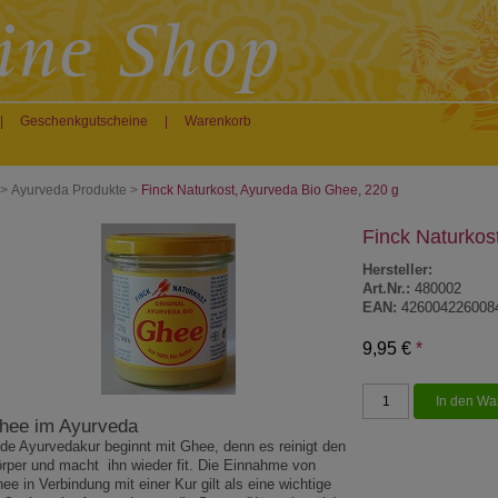
|
Geschenkgutscheine
|
Warenkorb
>
Ayurveda Produkte
>
Finck Naturkost, Ayurveda Bio Ghee, 220 g
Finck Naturkos
Hersteller:
Art.Nr.:
480002
EAN:
426004226008
9,95 €
*
hee im Ayurveda
de Ayurvedakur beginnt mit Ghee, denn es reinigt den
rper und macht ihn wieder fit. Die Einnahme von
ee in Verbindung
mit einer Kur gilt als eine wichtige