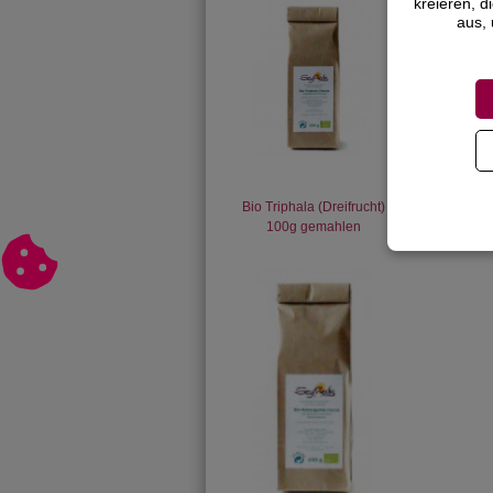
kreieren, d
aus, 
Bio Triphala (Dreifrucht)
100g gemahlen