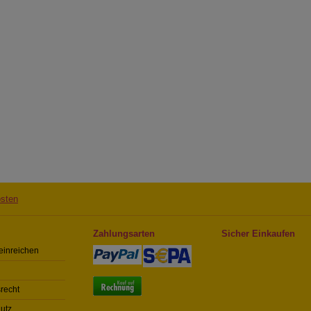
sten
Zahlungsarten
Sicher Einkaufen
einreichen
recht
utz