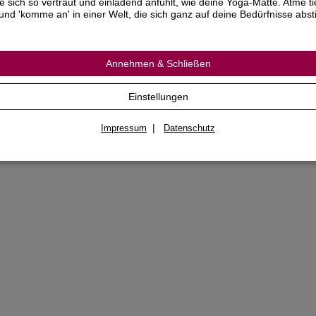
ie sich so vertraut und einladend anfühlt, wie deine Yoga-Matte. Atme ti
und 'komme an' in einer Welt, die sich ganz auf deine Bedürfnisse abs
Annehmen & Schließen
Einstellungen
|
Impressum
Datenschutz