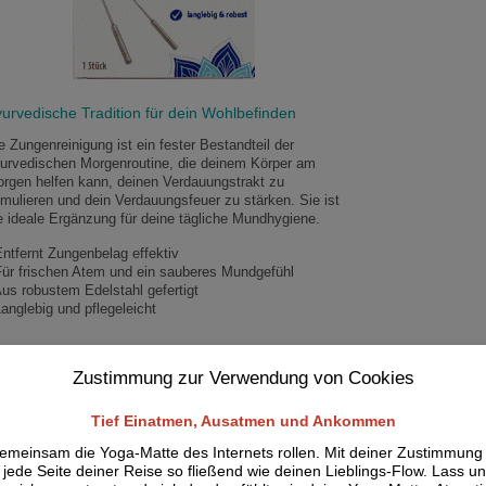
urvedische Tradition für dein Wohlbefinden
e Zungenreinigung ist ein fester Bestandteil der
urvedischen Morgenroutine, die deinem Körper am
rgen helfen kann, deinen Verdauungstrakt zu
imulieren und dein Verdauungsfeuer zu stärken. Sie ist
e ideale Ergänzung für deine tägliche Mundhygiene.
Entfernt Zungenbelag effektiv
Für frischen Atem und ein sauberes Mundgefühl
Aus robustem Edelstahl gefertigt
Langlebig und pflegeleicht
nwendung
Zustimmung zur Verwendung von Cookies
 entfernst du effektiv deinen Zungenbelag und startest
t einem frischen Gefühl in den Tag:
Tief Einatmen, Ausatmen und Ankommen
ginne mit deinem gewohnten Zähneputzen.
emeinsam die Yoga-Matte des Internets rollen. Mit deiner Zustimmung
jede Seite deiner Reise so fließend wie deinen Lieblings-Flow. Lass un
lte den Zungenreiniger an beiden Enden fest und