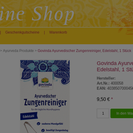
|
Geschenkgutscheine
|
Warenkorb
>
Ayurveda Produkte
>
Govinda Ayurvedischer Zungenreiniger, Edelstahl, 1 Stück
Govinda Ayurve
Edelstahl, 1 St
Hersteller:
Art.Nr.:
400058
EAN:
403850700045
9,50 €
*