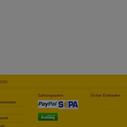
sten
Zahlungsarten
Sicher Einkaufen
einreichen
recht
utz