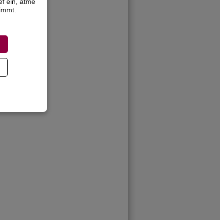
ef ein, atme
timmt.