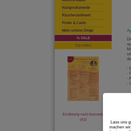
Murtis & Malas
Klanginstrumente
Räuchersortiment
Poster & Cards
Ay
Mehr schöne Dinge
% SALE
Di
ay
Top Artikel
Mo
st
di
- 
- 
- 
- 
A
So
mi
Ernährung nach Ayurveda
Be
(A3)
Lass uns g
machen wir 
Ha