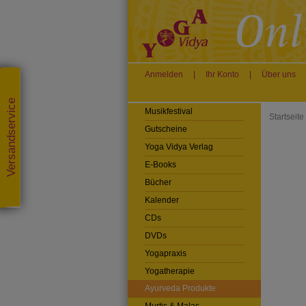
Anmelden
|
Ihr Konto
|
Über uns
Versandservice
Musikfestival
Startseite
Gutscheine
Yoga Vidya Verlag
E-Books
Bücher
Kalender
CDs
DVDs
Yogapraxis
Yogatherapie
Ayurveda Produkte