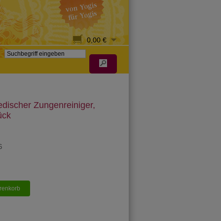
0,00 €
discher Zungenreiniger,
ück
6