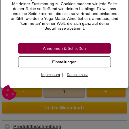
12,90 €
Preis
Mit deiner Zustimmung zu Cookies machen wir jede Seite
deiner Reise so fließend wie deinen Lieblings-Flow. Lass
inkl. 19 % MwSt.
uns eine Seite kreieren, die sich so vertraut und einladend
anfühlt, wie deine Yoga-Matte. Atme tief ein, atme aus, und
Versandkosten
'komme an' in einer Welt, die sich ganz auf deine
Bedürfnisse abstimmt.
Lieferzeit
Bewertungen
Annehmen & Schließen
0 Bewertungen
Bewertung schreiben
Einstellungen
Art.Nr.
600270
|
Impressum
Datenschutz
In den Warenkorb
Produktbeschreibung