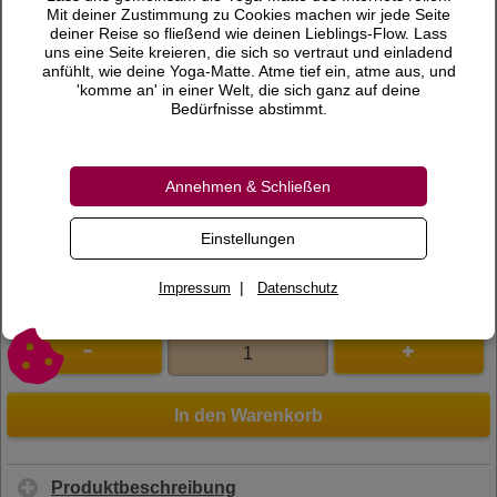
19,80 €
Preis
Mit deiner Zustimmung zu Cookies machen wir jede Seite
deiner Reise so fließend wie deinen Lieblings-Flow. Lass
inkl. 7 % MwSt.
uns eine Seite kreieren, die sich so vertraut und einladend
anfühlt, wie deine Yoga-Matte. Atme tief ein, atme aus, und
Versandkosten
'komme an' in einer Welt, die sich ganz auf deine
Bedürfnisse abstimmt.
Lieferzeit
Bewertungen
Annehmen & Schließen
0 Bewertungen
Bewertung schreiben
Einstellungen
Art.Nr.
190004
|
Impressum
Datenschutz
In den Warenkorb
Produktbeschreibung