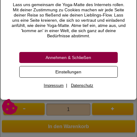
55,00 €
Preis
Lass uns gemeinsam die Yoga-Matte des Internets rollen.
Mit deiner Zustimmung zu Cookies machen wir jede Seite
inkl. 19 % MwSt.
deiner Reise so fließend wie deinen Lieblings-Flow. Lass
uns eine Seite kreieren, die sich so vertraut und einladend
Versandkosten
anfühlt, wie deine Yoga-Matte. Atme tief ein, atme aus, und
'komme an' in einer Welt, die sich ganz auf deine
Gewicht
0,18 KG
Bedürfnisse abstimmt.
Lieferzeit
Annehmen & Schließen
Bewertungen
0 Bewertungen
Bewertung schreiben
Einstellungen
Art.Nr.
700007
|
Impressum
Datenschutz
In den Warenkorb