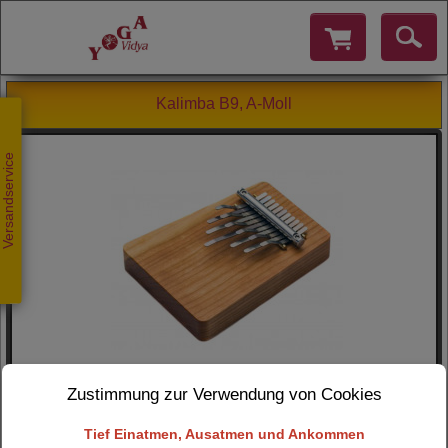
Kalimba B9, A-Moll
Versandservice
Zustimmung zur Verwendung von Cookies
Tief Einatmen, Ausatmen und Ankommen