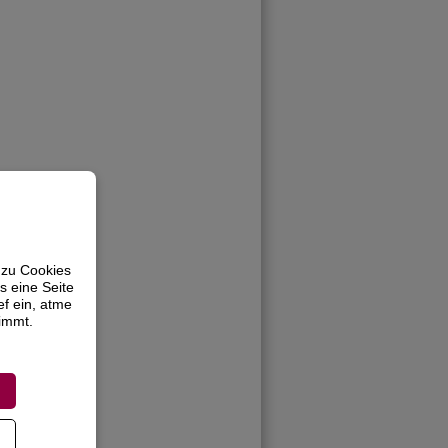
 zu Cookies
s eine Seite
ef ein, atme
timmt.