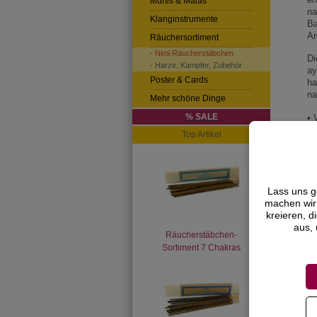
Murtis & Malas
na
Klanginstrumente
Ba
Ar
Räuchersortiment
- Nimi Räucherstäbchen
Di
- Harze, Kampfer, Zubehör
ay
Poster & Cards
ha
na
Mehr schöne Dinge
% SALE
• 
• 
Top Artikel
• 
• 
la
Lass uns g
machen wir 
kreieren, d
aus, 
Räucherstäbchen-
Sortiment 7 Chakras