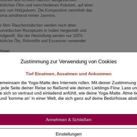
türlichen Ölen und verschiedenen Kräutern, auf einer
sis von Holzpulvern. Die Komposition vermittelt das
oma annähernd reinen Jasmins.
e Nimi Räucherstäbchen werden nach alten
urvedischen Rezepturen in Indien hergestellt und
ndgerollt. Bei der Herstellung werden nur 100%
türliche Öle, Rohstoffe und Essenzen verwendet.
Vegan
15 Premium Räucherstäbchen pro Päckchen
Zustimmung zur Verwendung von Cookies
Brenndauer je Räucherstäbchen 30-45 Minuten
Brennende Räucherstäbchen nicht unbeaufsichtigt
ssen
Tief Einatmen, Ausatmen und Ankommen
emeinsam die Yoga-Matte des Internets rollen. Mit deiner Zustimmung
jede Seite deiner Reise so fließend wie deinen Lieblings-Flow. Lass un
ie sich so vertraut und einladend anfühlt, wie deine Yoga-Matte. Atme ti
und 'komme an' in einer Welt, die sich ganz auf deine Bedürfnisse abs
Annehmen & Schließen
Einstellungen