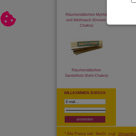
Räucherstäbchen Myrrhe
und Weihrauch (Kronen-
Chakra)
Räucherstäbchen
Sandelholz (Kehl-Chakra)
WILLKOMMEN ZURÜCK
* Alle Preise inkl. MwSt. zzgl.
Versandko