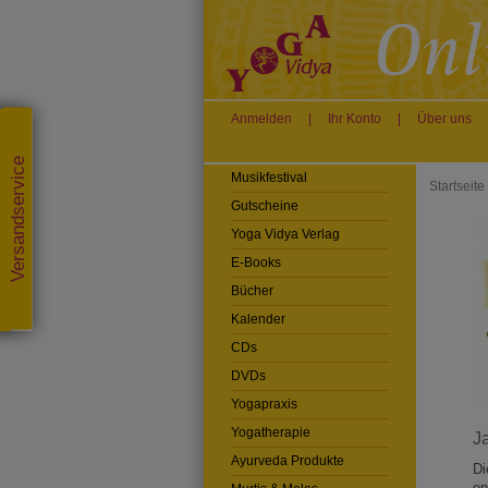
Anmelden
|
Ihr Konto
|
Über uns
Versandservice
Musikfestival
Startseite
Gutscheine
Yoga Vidya Verlag
E-Books
Bücher
Kalender
CDs
DVDs
Yogapraxis
Yogatherapie
Ja
Ayurveda Produkte
Di
en