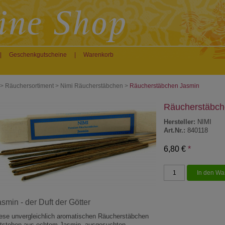
|
Geschenkgutscheine
|
Warenkorb
>
Räuchersortiment
>
Nimi Räucherstäbchen
>
Räucherstäbchen Jasmin
Räucherstäbch
Hersteller:
NIMI
Art.Nr.:
840118
6,80 €
*
smin - der Duft der Götter
ese unvergleichlich aromatischen Räucherstäbchen
tstehen aus echtem Jasmin, ausgesuchten