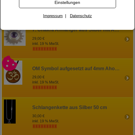
Einstellungen
inkl. 19 % MwSt.
|
Impressum
Datenschutz
7. Chakra Anhänger aus Silber mit Amethyst
29,00 €
inkl. 19 % MwSt.
OM Symbol aufgesetzt auf 4mm Ahornholz
29,00 €
inkl. 19 % MwSt.
Schlangenkette aus Silber 50 cm
30,00 €
inkl. 19 % MwSt.