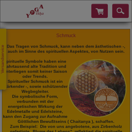
Schmuck
Das Tragen von Schmuck, kann neben dem ästhetischen -,
Versandservice
auch im Sinne des spirituellen Aspektes, von Nutzen sein.
Spirituelle Symbole haben eine
Jahrtausend alte Tradition und
unterliegen somit keiner Saison
oder Trends.
Spiritueller Schmuck ist ein
stärkender -, sowie schützender
Wegbegleiter.
Die symbolische Form,
verbunden mit der
energetischen Wirkung der
Edelmetalle und Edelsteine,
kann den Zugang zur Aufnahme
Göttlichen Bewußtseins ( Chaitanya ), schaffen.
Zum Beispiel: Die von uns angebotene, aus Zirbenholz
gefertigte „Blume des Lebens“, reflektiert die spirituelle