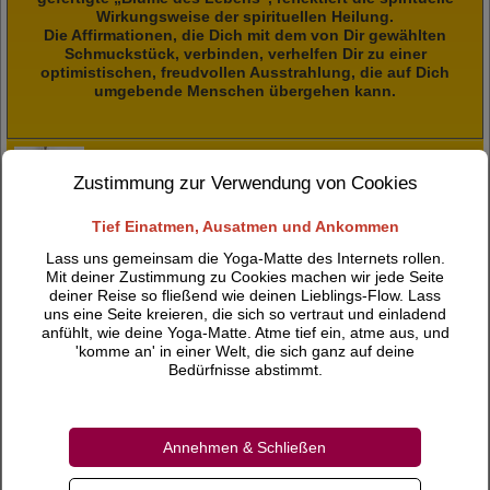
Wirkungsweise der spirituellen Heilung.
Die Affirmationen, die Dich mit dem von Dir gewählten
Schmuckstück, verbinden, verhelfen Dir zu einer
optimistischen, freudvollen Ausstrahlung, die auf Dich
umgebende Menschen übergehen kann.
2. Chakra Anhänger aus Silber mit Karneol
Zustimmung zur Verwendung von Cookies
29,00 €
Tief Einatmen, Ausatmen und Ankommen
inkl. 19 % MwSt.
Lass uns gemeinsam die Yoga-Matte des Internets rollen.
Mit deiner Zustimmung zu Cookies machen wir jede Seite
deiner Reise so fließend wie deinen Lieblings-Flow. Lass
uns eine Seite kreieren, die sich so vertraut und einladend
3. Chakra Anhänger aus Silber mit Citrin
anfühlt, wie deine Yoga-Matte. Atme tief ein, atme aus, und
29,00 €
'komme an' in einer Welt, die sich ganz auf deine
inkl. 19 % MwSt.
Bedürfnisse abstimmt.
Annehmen & Schließen
4. Chakra Anhänger aus Silber mit Peridot
29,00 €