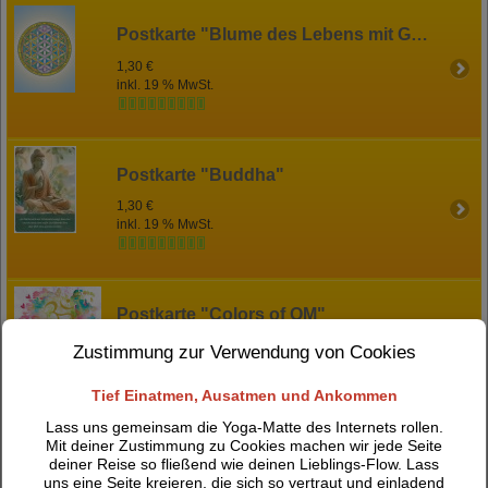
Postkarte "Blume des Lebens mit Gayantri-Mantra"
1,30 €
inkl. 19 % MwSt.
Postkarte "Buddha"
1,30 €
inkl. 19 % MwSt.
Postkarte "Colors of OM"
1,30 €
Zustimmung zur Verwendung von Cookies
inkl. 19 % MwSt.
Tief Einatmen, Ausatmen und Ankommen
Lass uns gemeinsam die Yoga-Matte des Internets rollen.
Mit deiner Zustimmung zu Cookies machen wir jede Seite
Postkarte "Durga"
deiner Reise so fließend wie deinen Lieblings-Flow. Lass
uns eine Seite kreieren, die sich so vertraut und einladend
1,30 €