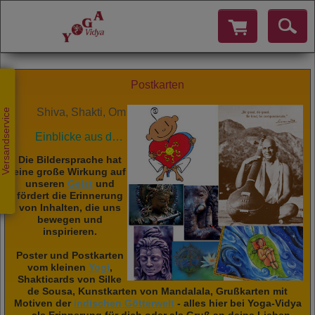
Postkarten
Shiva, Shakti, Om
Versandservice
Einblicke aus der Yoga Vidya Tradition
Die Bildersprache hat
eine große Wirkung auf
unseren
Geist
und
fördert die Erinnerung
von Inhalten, die uns
bewegen und
inspirieren.
Poster und Postkarten
vom kleinen
Yogi
,
Shakticards von Silke
de Sousa, Kunstkarten von Mandalala, Grußkarten mit
Motiven der
indischen Götterwelt
- alles hier bei Yoga-Vidya
- als Erinnerung für dich oder als Gruß an deine Lieben