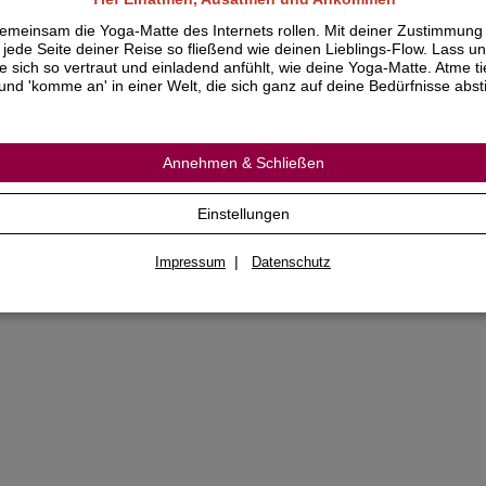
rst. Du musst es immer wieder lesen um das zu
ben, was man in Indien "Satsang" nennt, die lebendige
emeinsam die Yoga-Matte des Internets rollen. Mit deiner Zustimmung
genwart eines großen Meisters. Vielleicht wirst du
jede Seite deiner Reise so fließend wie deinen Lieblings-Flow. Lass un
bei spüren, was schon viele Leser dieses Buches
ie sich so vertraut und einladend anfühlt, wie deine Yoga-Matte. Atme ti
fahren haben: Swami Sivananda wird lebendig für dich,
und 'komme an' in einer Welt, die sich ganz auf deine Bedürfnisse abs
 inspiriert dich. Vielleicht spürst du sogar, dass dein
ben sich verändert und der Meister auf subtile Weise
inem Leben eine neue Bedeutung gibt. Immer wenn du
hrung brauchst, blättere in diesem Buch! Du wirst auf
Annehmen & Schließen
nderbare Weise Führung und Kraft spüren.
ch Zahlungseingang findest du das
E-Book
im
EPUB-
Einstellungen
rmat
auf der Seite "
Mein Konto
". ​
|
Impressum
Datenschutz