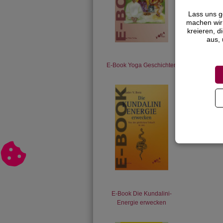
wi
ha
Lass uns g
Ge
machen wir 
da
kreieren, d
er
aus, 
er
Le
de
E-Book Yoga Geschichten
Fü
wu
Na
Fo
E-Book Die Kundalini-
Energie erwecken