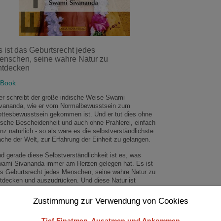
s ist das Geburtsrecht jedes
enschen, seine wahre Natur zu
ntdecken
-Book
er schreibt der große indische Weise Swami
vananda, wie er vom Normalbewusstsein zum
ttesbewusstsein gekommen ist. Und er tut dies ohne
lsche Bescheidenheit und auch ohne Prahlerei, einfach
nz natürlich - so als wäre es die selbstverständlichste
che der Welt, zur Erfahrung der Einheit zu gelangen.
d gerade diese Selbstverständlichkeit ist es, was
ami Sivananda immer am Herzen gelegen hat. Es ist
s Geburtsrecht jedes Menschen, seine wahre Natur zu
tdecken und auszudrücken. Und diese Natur ist
ttlich - nach seiner Erfahrung wie auch nach der aller
stiker verschiedenster Traditionen.
Zustimmung zur Verwendung von Cookies
es ist kein Buch, das du schnell wieder zur Seite legen
Tief Einatmen, Ausatmen und Ankommen