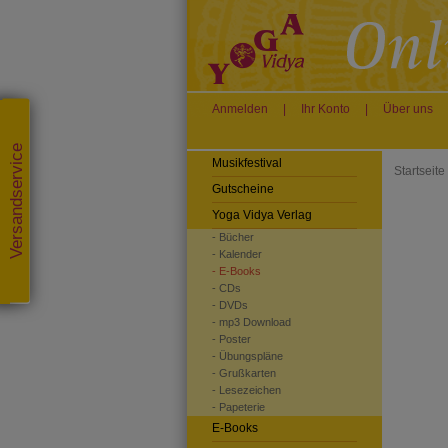
Anmelden
|
Ihr Konto
|
Über uns
Versandservice
Musikfestival
Startseite
Gutscheine
Yoga Vidya Verlag
- Bücher
- Kalender
- E-Books
- CDs
- DVDs
- mp3 Download
- Poster
- Übungspläne
- Grußkarten
- Lesezeichen
- Papeterie
E-Books