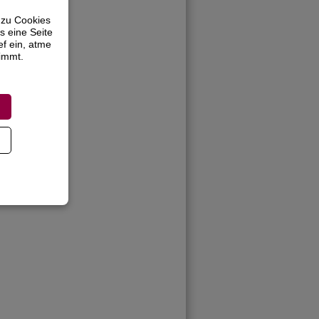
 zu Cookies
s eine Seite
ef ein, atme
timmt.