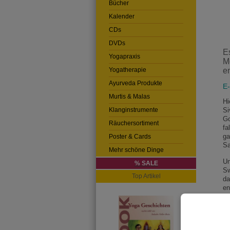
Bücher
Kalender
CDs
DVDs
E
Yogapraxis
M
e
Yogatherapie
Ayurveda Produkte
E
Murtis & Malas
Hi
Si
Klanginstrumente
Go
Räuchersortiment
fa
ga
Poster & Cards
Sa
Mehr schöne Dinge
Un
% SALE
Sw
Top Artikel
da
en
gö
My
Di