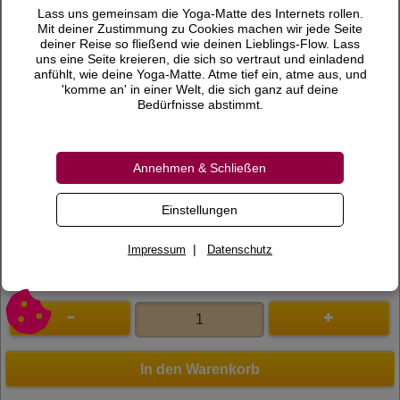
55,00 €
Preis
Lass uns gemeinsam die Yoga-Matte des Internets rollen.
Mit deiner Zustimmung zu Cookies machen wir jede Seite
inkl. 19 % MwSt.
deiner Reise so fließend wie deinen Lieblings-Flow. Lass
uns eine Seite kreieren, die sich so vertraut und einladend
Versandkosten
anfühlt, wie deine Yoga-Matte. Atme tief ein, atme aus, und
'komme an' in einer Welt, die sich ganz auf deine
Gewicht
0,58 KG
Bedürfnisse abstimmt.
Lieferzeit
Annehmen & Schließen
Bewertungen
0 Bewertungen
Bewertung schreiben
Einstellungen
Art.Nr.
300050
|
Impressum
Datenschutz
In den Warenkorb