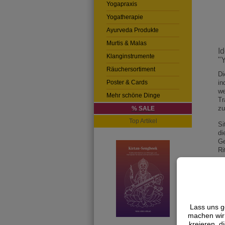
Yogapraxis
Yogatherapie
Ayurveda Produkte
Murtis & Malas
I
Klanginstrumente
"
Räuchersortiment
Di
in
Poster & Cards
we
Mehr schöne Dinge
Tr
zu
% SALE
Top Artikel
Si
di
Ge
Ri
Di
Au
Yo
1.
Lass uns g
Gu
machen wir 
Ge
kreieren, d