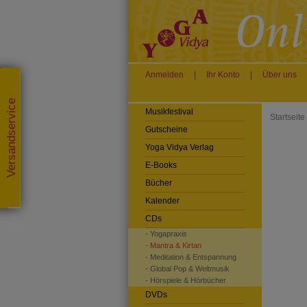
Anmelden
|
Ihr Konto
|
Über uns
Versandservice
Musikfestival
Startseite
Gutscheine
Yoga Vidya Verlag
E-Books
Bücher
Kalender
CDs
- Yogapraxis
- Mantra & Kirtan
- Meditation & Entspannung
- Global Pop & Weltmusik
- Hörspiele & Hörbücher
DVDs