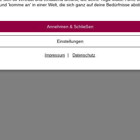
und 'komme an' in einer Welt, die sich ganz auf deine Bedürfnisse abs
 Audio-CD
yatri Homa (Gesänge zur Preisung des Höchsten)
samtlaufzeit 38 Minuten
Annehmen & Schließen
Einstellungen
|
Impressum
Datenschutz