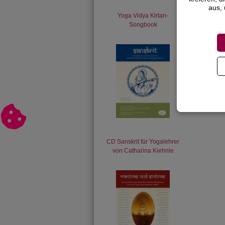
aus, 
2.
Yoga Vidya Kirtan-
Ga
Songbook
Ge
CD Sanskrit für Yogalehrer
von Catharina Kiehnle