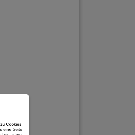
 zu Cookies
s eine Seite
ef ein, atme