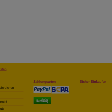
sten
Zahlungsarten
Sicher Einkaufen
einreichen
recht
utz