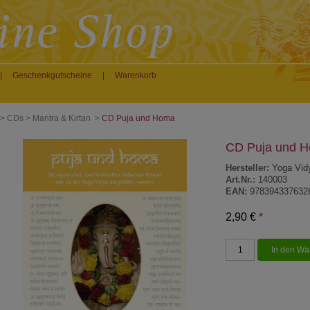
|
Geschenkgutscheine
|
Warenkorb
>
CDs
>
Mantra & Kirtan
>
CD Puja und Homa
CD Puja und 
Hersteller:
Yoga Vid
Art.Nr.:
140003
EAN:
978394337632
2,90 €
*