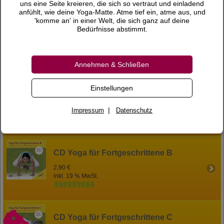
uns eine Seite kreieren, die sich so vertraut und einladend
anfühlt, wie deine Yoga-Matte. Atme tief ein, atme aus, und
'komme an' in einer Welt, die sich ganz auf deine
CD Sukadevs Fitness-Reihe
Bedürfnisse abstimmt.
2,90 €
inkl. 19 % MwSt.
Annehmen & Schließen
Einstellungen
CD Yoga für Anfänger - sanfte Stunde
2,90 €
|
Impressum
Datenschutz
inkl. 19 % MwSt.
CD Yoga für Fortgeschrittene B
2,90 €
inkl. 19 % MwSt.
CD Yoga für Fortgeschrittene C