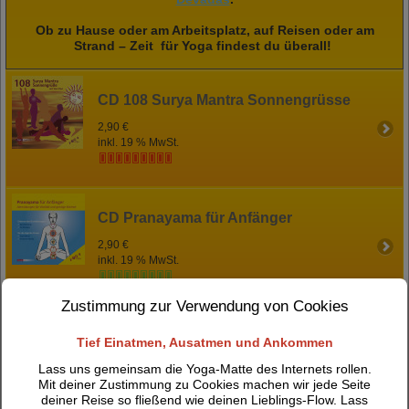
Ob zu Hause oder am Arbeitsplatz, auf Reisen oder am
Strand – Zeit für Yoga findest du überall!
CD 108 Surya Mantra Sonnengrüsse
2,90 €
inkl. 19 % MwSt.
CD Pranayama für Anfänger
2,90 €
inkl. 19 % MwSt.
Zustimmung zur Verwendung von Cookies
CD Pranayama für Fortgeschrittene
Tief Einatmen, Ausatmen und Ankommen
2,90 €
Lass uns gemeinsam die Yoga-Matte des Internets rollen.
inkl. 19 % MwSt.
Mit deiner Zustimmung zu Cookies machen wir jede Seite
deiner Reise so fließend wie deinen Lieblings-Flow. Lass