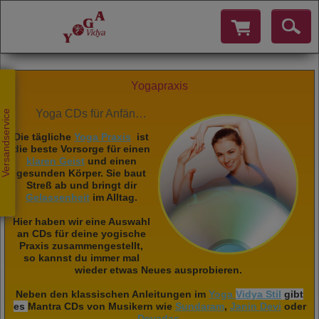
Yogapraxis
Yoga CDs für Anfänger und erfahrene Yogis
Versandservice
Die tägliche
Yoga Praxis
ist
die beste Vorsorge für einen
klaren Geist
und einen
gesunden Körper. Sie baut
Streß ab und bringt dir
Gelassenheit
im Alltag.
Hier haben wir eine Auswahl
an CDs für deine yogische
Praxis zusammengestellt,
so kannst du immer mal
wieder etwas Neues ausprobieren.
Neben den klassischen Anleitungen im
Yoga
Vidya Stil
gibt
es
Mantra CDs von Musikern wie
Sundaram
,
Janin Devi
oder
Devadas
.