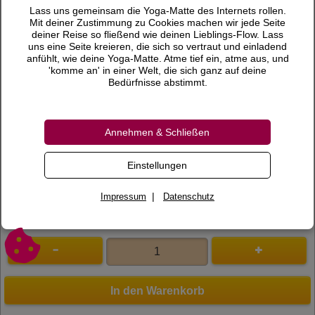
19,90 €
Preis
Lass uns gemeinsam die Yoga-Matte des Internets rollen.
Mit deiner Zustimmung zu Cookies machen wir jede Seite
inkl. 7 % MwSt.
deiner Reise so fließend wie deinen Lieblings-Flow. Lass
uns eine Seite kreieren, die sich so vertraut und einladend
Versandkosten
anfühlt, wie deine Yoga-Matte. Atme tief ein, atme aus, und
'komme an' in einer Welt, die sich ganz auf deine
Gewicht
1,09 KG
Bedürfnisse abstimmt.
Lieferzeit
Annehmen & Schließen
Bewertungen
0 Bewertungen
Bewertung schreiben
Einstellungen
Art.Nr.
100054
|
Impressum
Datenschutz
In den Warenkorb