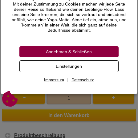
12,90 €
Preis
Mit deiner Zustimmung zu Cookies machen wir jede Seite
deiner Reise so fließend wie deinen Lieblings-Flow. Lass
inkl. 7 % MwSt.
uns eine Seite kreieren, die sich so vertraut und einladend
anfühlt, wie deine Yoga-Matte. Atme tief ein, atme aus, und
Versandkosten
'komme an' in einer Welt, die sich ganz auf deine
Bedürfnisse abstimmt.
Lieferzeit
Bewertungen
Annehmen & Schließen
0 Bewertungen
Bewertung schreiben
Einstellungen
Art.Nr.
100073
|
Impressum
Datenschutz
In den Warenkorb
Produktbeschreibung