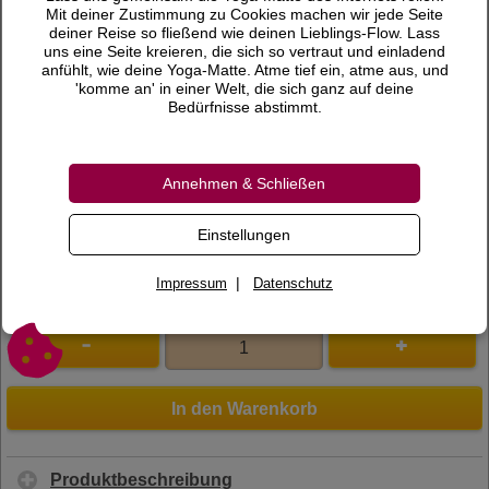
24,90 €
Preis
Mit deiner Zustimmung zu Cookies machen wir jede Seite
deiner Reise so fließend wie deinen Lieblings-Flow. Lass
inkl. 7 % MwSt.
uns eine Seite kreieren, die sich so vertraut und einladend
anfühlt, wie deine Yoga-Matte. Atme tief ein, atme aus, und
Versandkosten
'komme an' in einer Welt, die sich ganz auf deine
Bedürfnisse abstimmt.
Lieferzeit
Bewertungen
Annehmen & Schließen
0 Bewertungen
Bewertung schreiben
Einstellungen
Art.Nr.
100047
|
Impressum
Datenschutz
In den Warenkorb
Produktbeschreibung