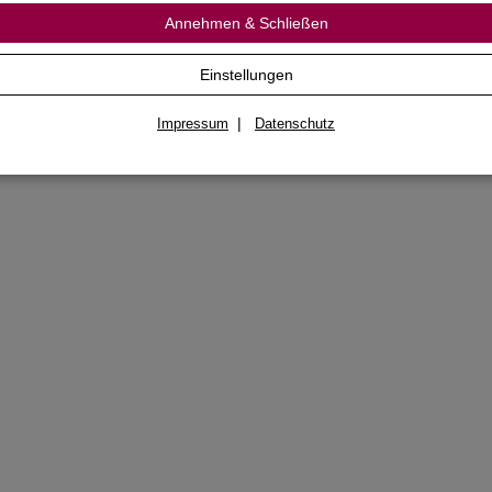
Annehmen & Schließen
E-Book Karma und
Reinkarnation
7,99 €
*
Einstellungen
|
Impressum
Datenschutz