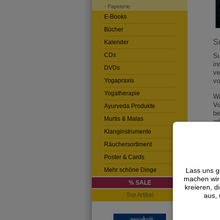
- Papeterie
E-Books
Bücher
S
Kalender
CDs
Su
in
DVDs
ve
vo
Yogapraxis
Yogatherapie
Wi
Vo
Ayurveda Produkte
be
Murtis & Malas
er
Klanginstrumente
Räuchersortiment
Au
Poster & Cards
Mehr schöne Dinge
Lass uns g
machen wir 
% SALE
kreieren, d
Top Artikel
aus, 