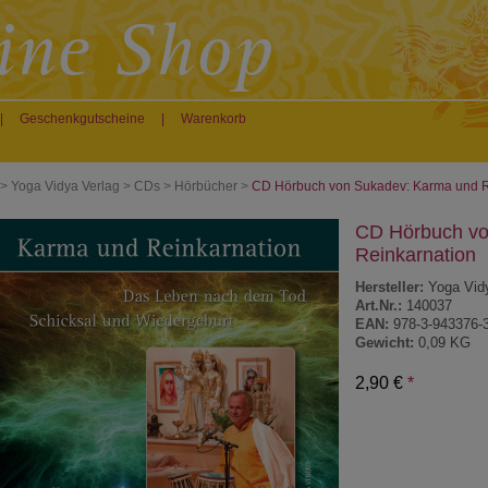
|
Geschenkgutscheine
|
Warenkorb
>
Yoga Vidya Verlag
>
CDs
>
Hörbücher
>
CD Hörbuch von Sukadev: Karma und R
CD Hörbuch vo
Reinkarnation
Hersteller:
Yoga Vid
Art.Nr.:
140037
EAN:
978-3-943376-
Gewicht:
0,09 KG
2,90 €
*