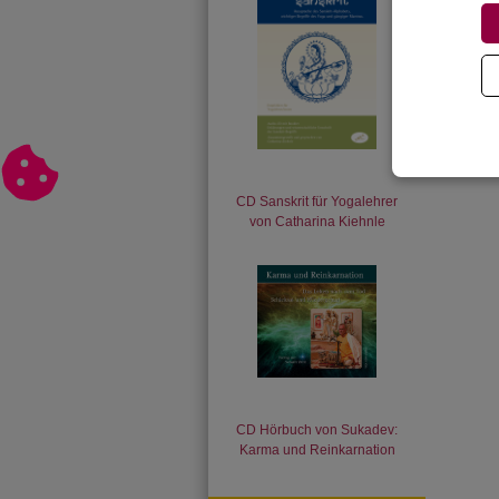
CD Sanskrit für Yogalehrer
von Catharina Kiehnle
CD Hörbuch von Sukadev:
Karma und Reinkarnation