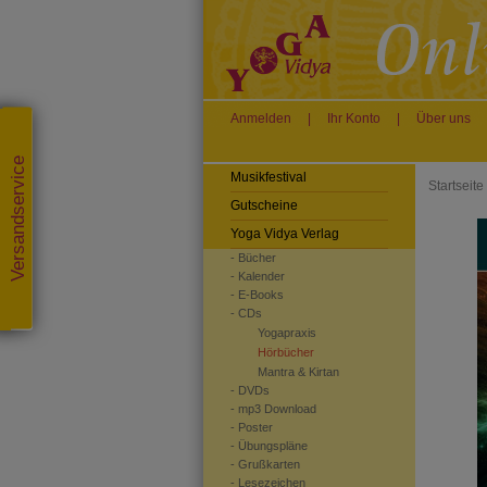
Anmelden
|
Ihr Konto
|
Über uns
Versandservice
Musikfestival
Startseite
Gutscheine
Yoga Vidya Verlag
- Bücher
- Kalender
- E-Books
- CDs
Yogapraxis
Hörbücher
Mantra & Kirtan
- DVDs
- mp3 Download
- Poster
- Übungspläne
- Grußkarten
- Lesezeichen