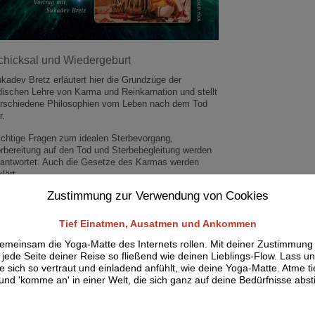
chicksal und Wiedergeburt
kadev Bretz erläutert hier die Grundzüge der
dischen Lehre von Karma und Reinkarnation und stellt
rschiedene Philosophien vom Leben nach dem Tod
r.
chtige Fragen zum idealen Sterbevorgang,
rbereitung auf den Tod und Sterbebegleitung werden
antwortet. Auch die Gesetze des Karmas werden
klärt.
Zustimmung zur Verwendung von Cookies
dio-CD / Gesamtlaufzeit zirka 78 Min.
Tief Einatmen, Ausatmen und Ankommen
emeinsam die Yoga-Matte des Internets rollen. Mit deiner Zustimmung
Empfohlenes Zubehör
jede Seite deiner Reise so fließend wie deinen Lieblings-Flow. Lass un
ie sich so vertraut und einladend anfühlt, wie deine Yoga-Matte. Atme ti
und 'komme an' in einer Welt, die sich ganz auf deine Bedürfnisse abs