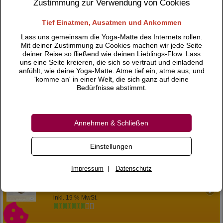
Zustimmung zur Verwendung von Cookies
Liebe gelenkt. Kirtan Singen ist leicht und süß und läßt das
Herz schnell schmelzen.
Tief Einatmen, Ausatmen und Ankommen
Lass uns gemeinsam die Yoga-Matte des Internets rollen.
Mit deiner Zustimmung zu Cookies machen wir jede Seite
CD Sanskrit für Yogalehrer von Catharina Kiehnle
deiner Reise so fließend wie deinen Lieblings-Flow. Lass
2,90 €
uns eine Seite kreieren, die sich so vertraut und einladend
inkl. 19 % MwSt.
anfühlt, wie deine Yoga-Matte. Atme tief ein, atme aus, und
'komme an' in einer Welt, die sich ganz auf deine
Bedürfnisse abstimmt.
CD Mantras und Stotras
Annehmen & Schließen
2,90 €
inkl. 19 % MwSt.
Einstellungen
|
Impressum
Datenschutz
CD Puja und Homa
2,90 €
inkl. 19 % MwSt.