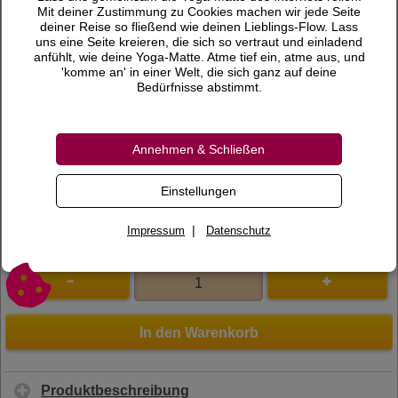
1,30 €
Preis
Mit deiner Zustimmung zu Cookies machen wir jede Seite
deiner Reise so fließend wie deinen Lieblings-Flow. Lass
inkl. 19 % MwSt.
uns eine Seite kreieren, die sich so vertraut und einladend
anfühlt, wie deine Yoga-Matte. Atme tief ein, atme aus, und
Versandkosten
'komme an' in einer Welt, die sich ganz auf deine
Bedürfnisse abstimmt.
Lieferzeit
Bewertungen
Annehmen & Schließen
0 Bewertungen
Bewertung schreiben
Einstellungen
Art.Nr.
170117
|
Impressum
Datenschutz
In den Warenkorb
Produktbeschreibung