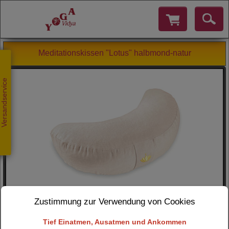
Meditationskissen "Lotus" halbmond-natur
Versandservice
Zustimmung zur Verwendung von Cookies
Tief Einatmen, Ausatmen und Ankommen