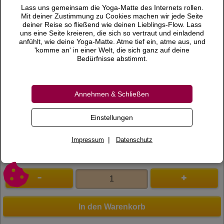
45,00 €
Preis
Lass uns gemeinsam die Yoga-Matte des Internets rollen.
Mit deiner Zustimmung zu Cookies machen wir jede Seite
inkl. 19 % MwSt.
deiner Reise so fließend wie deinen Lieblings-Flow. Lass
uns eine Seite kreieren, die sich so vertraut und einladend
Versandkosten
anfühlt, wie deine Yoga-Matte. Atme tief ein, atme aus, und
'komme an' in einer Welt, die sich ganz auf deine
Gewicht
1,40 KG
Bedürfnisse abstimmt.
Lieferzeit
Annehmen & Schließen
Bewertungen
0 Bewertungen
Bewertung schreiben
Einstellungen
Art.Nr.
300022
|
Impressum
Datenschutz
In den Warenkorb