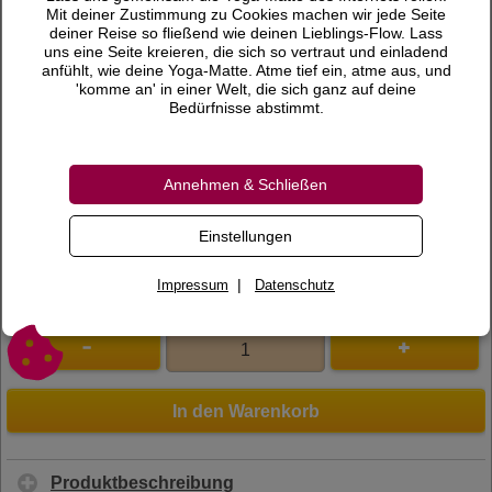
59,95 €
Preis
Mit deiner Zustimmung zu Cookies machen wir jede Seite
deiner Reise so fließend wie deinen Lieblings-Flow. Lass
inkl. 19 % MwSt.
uns eine Seite kreieren, die sich so vertraut und einladend
anfühlt, wie deine Yoga-Matte. Atme tief ein, atme aus, und
Versandkosten
'komme an' in einer Welt, die sich ganz auf deine
Bedürfnisse abstimmt.
Lieferzeit
Bewertungen
Annehmen & Schließen
0 Bewertungen
Bewertung schreiben
Einstellungen
Art.Nr.
300092
|
Impressum
Datenschutz
In den Warenkorb
Produktbeschreibung