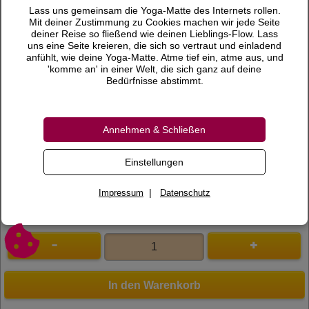
6,00 €
Preis
Lass uns gemeinsam die Yoga-Matte des Internets rollen.
Mit deiner Zustimmung zu Cookies machen wir jede Seite
inkl. 19 % MwSt.
deiner Reise so fließend wie deinen Lieblings-Flow. Lass
uns eine Seite kreieren, die sich so vertraut und einladend
Versandkosten
anfühlt, wie deine Yoga-Matte. Atme tief ein, atme aus, und
'komme an' in einer Welt, die sich ganz auf deine
Gewicht
0,07 KG
Bedürfnisse abstimmt.
Lieferzeit
Annehmen & Schließen
Bewertungen
0 Bewertungen
Bewertung schreiben
Einstellungen
Art.Nr.
300049
|
Impressum
Datenschutz
In den Warenkorb