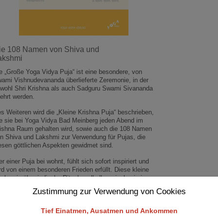
ie 108 Namen von Shiva und
akshmi
e „Große Yoga Vidya Puja“ ist eine besondere, von
ami Vishnudevananda überlieferte Zeremonie, in der
wohl Shri Krishna als auch Sadguru Swami Sivananda
ehrt werden.
s Weiteren wird die „Kleine Krishna Puja“ beschrieben,
e sie bei Yoga Vidya Bad Meinberg jeden Abend im
ishna Raum gehalten wird, sowie auch die 108 Namen
n Shiva und Lakshmi zur Verwendung für Pujas, die
esen göttlichen Aspekten gewidmet sind.
r einer Puja bei wohnt, fühlt sich sofort inspiriert und
rd von einem besonderen Frieden erfüllt. Diese kleine
chserie über indische Rituale soll allen wissbegierigen
piranten dabei helfen, die Zeremonien besser zu
Zustimmung zur Verwendung von Cookies
rstehen und die Mantras leichter zu rezitieren. Sie
etet eine wundervolle Gelegenheit, Geist und Seele zu
Tief Einatmen, Ausatmen und Ankommen
heben.