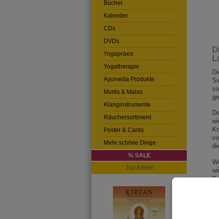
Bücher
Kalender
CDs
DVDs
D
Yogapraxis
L
Yogatherapie
Di
Ayurveda Produkte
Sw
so
Murtis & Malas
ge
Klanginstrumente
De
Räuchersortiment
wi
Kr
Poster & Cards
vo
Mehr schöne Dinge
di
% SALE
We
Top Artikel
wi
Bu
As
ve
bi
er