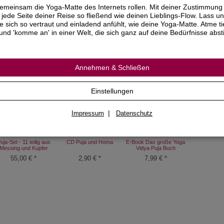
emeinsam die Yoga-Matte des Internets rollen. Mit deiner Zustimmung
schenbuch
jede Seite deiner Reise so fließend wie deinen Lieblings-Flow. Lass un
 Seiten
ie sich so vertraut und einladend anfühlt, wie deine Yoga-Matte. Atme ti
rmat: 10 x 15 cm
und 'komme an' in einer Welt, die sich ganz auf deine Bedürfnisse abs
tuale und Seminare bei Yoga Vidya
ch als E-Book erhältlich
Annehmen & Schließen
Empfohlenes Zubehör
Einstellungen
|
Impressum
Datenschutz
uja-Set - 11 teilig aus
CD Puja und Homa
E-Book Das große Yoga
Messing und Kupfer
Vidya Puja Buch
55,00 €
*
2,90 €
*
7,99 €
*