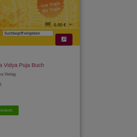
0,00 €
a Vidya Puja Buch
ya Verlag
8