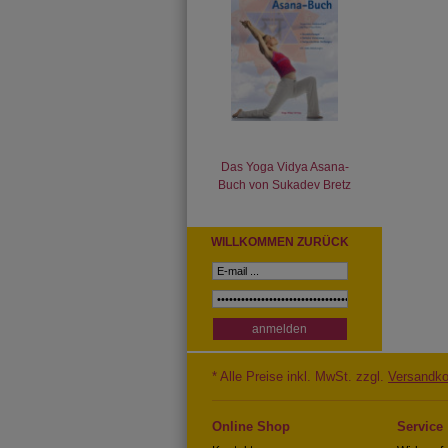
Das Yoga Vidya Asana-
Buch von Sukadev Bretz
WILLKOMMEN ZURÜCK
* Alle Preise inkl. MwSt. zzgl.
Versandko
Online Shop
Service