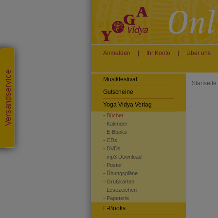
Anmelden
|
Ihr Konto
|
Über uns
Versandservice
Musikfestival
Startseite
Gutscheine
Yoga Vidya Verlag
- Bücher
- Kalender
- E-Books
- CDs
- DVDs
- mp3 Download
- Poster
- Übungspläne
- Grußkarten
- Lesezeichen
- Papeterie
E-Books