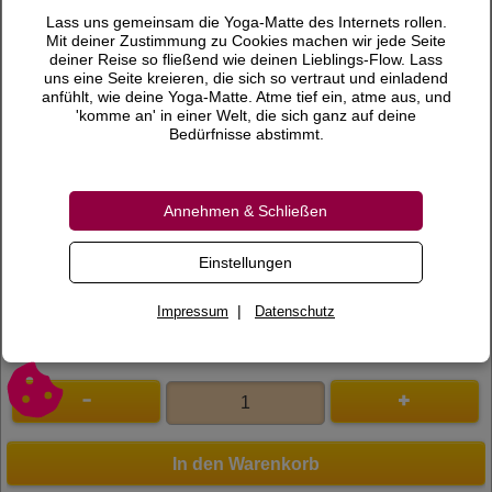
Lass uns gemeinsam die Yoga-Matte des Internets rollen.
Mit deiner Zustimmung zu Cookies machen wir jede Seite
deiner Reise so fließend wie deinen Lieblings-Flow. Lass
29,90 €
Preis
uns eine Seite kreieren, die sich so vertraut und einladend
inkl. 7 % MwSt.
anfühlt, wie deine Yoga-Matte. Atme tief ein, atme aus, und
'komme an' in einer Welt, die sich ganz auf deine
Bedürfnisse abstimmt.
Versandkosten
Lieferzeit
Annehmen & Schließen
Bewertungen
0 Bewertungen
Bewertung schreiben
Einstellungen
Art.Nr.
200797
|
Impressum
Datenschutz
In den Warenkorb