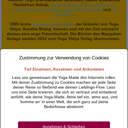
Haidakhan Babaji,
Ramana Maharshi
,
Paramahamsa
Yogananda
,
Ramakrishna
,
Swami Vivekananda
und
Sri
Aurobindo
.
1995 lernte
Sukadev Volker Bretz
, der Gründer von Yoga
Vidya, Sumitra Shang kennen und mit der Zeit entstand
daraus eine enge Freundschaft. Die Bücher des Mangalam
Verlags wurden 2012 vom Yoga Vidya Verlag übernommen.
Zustimmung zur Verwendung von Cookies
Bhaja Govindam von Adi Shankara
Tief Einatmen, Ausatmen und Ankommen
7,50 €
Lass uns gemeinsam die Yoga-Matte des Internets rollen.
inkl. 7 % MwSt.
Mit deiner Zustimmung zu Cookies machen wir jede Seite
deiner Reise so fließend wie deinen Lieblings-Flow. Lass
uns eine Seite kreieren, die sich so vertraut und einladend
anfühlt, wie deine Yoga-Matte. Atme tief ein, atme aus, und
'komme an' in einer Welt, die sich ganz auf deine
Bhakti Sutras von Narada
Bedürfnisse abstimmt.
5,50 €
inkl. 7 % MwSt.
Annehmen & Schließen