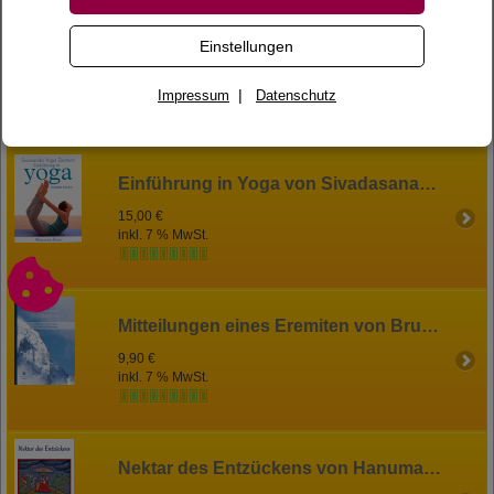
Die Geheimlehre des Eremiten von Bruder Amo
Einstellungen
9,90 €
inkl. 7 % MwSt.
|
Impressum
Datenschutz
Einführung in Yoga von Sivadasananda
15,00 €
inkl. 7 % MwSt.
Mitteilungen eines Eremiten von Bruder Amo
9,90 €
inkl. 7 % MwSt.
Nektar des Entzückens von Hanumanprasad Poddar