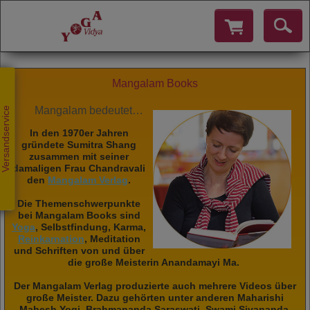
Mangalam Books
Mangalam bedeutet Fülle, Glück und Wohlergehen
Versandservice
In den 1970er Jahren
gründete Sumitra Shang
zusammen mit seiner
damaligen Frau Chandravali
den
Mangalam Verlag
.
Die Themenschwerpunkte
bei Mangalam Books sind
Yoga
, Selbstfindung, Karma,
Reinkarnation
, Meditation
und Schriften von und über
die große Meisterin Anandamayi Ma.
Der Mangalam Verlag produzierte auch mehrere Videos über
große Meister. Dazu gehörten unter anderen Maharishi
Mahesh Yogi, Brahmananda Saraswati, Swami Sivananda,