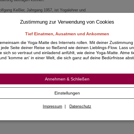
lfgang Keßler, Jahrgang 1957, ist Yogalehrer und
ga-Therapeut: "Yoga für den Rücken ist seit Jahren
ine eigene Übungspraxis. Durch zwei Yogalehrer-
Zustimmung zur Verwendung von Cookies
sbildungen, viele Fortbildungen bei namhaften Hatha-
galehrern und Yoga-Therapeuten konnte er
Tief Einatmen, Ausatmen und Ankommen
efergehende Kenntnisse zu den Asanas und deren
rkungen erlangen und diese in zahlreichen
emeinsam die Yoga-Matte des Internets rollen. Mit deiner Zustimmung
terrichtsstunden erproben.
jede Seite deiner Reise so fließend wie deinen Lieblings-Flow. Lass un
ie sich so vertraut und einladend anfühlt, wie deine Yoga-Matte. Atme ti
2 Seiten mit vielen farbigen Abbildungen
und 'komme an' in einer Welt, die sich ganz auf deine Bedürfnisse abs
rmat: 29,7 x 21 cm
minare mit Wolfgang Keßler bei Yoga Vidya
Annehmen & Schließen
Einstellungen
|
Impressum
Datenschutz