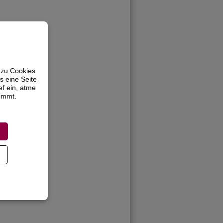
 zu Cookies
s eine Seite
ef ein, atme
timmt.