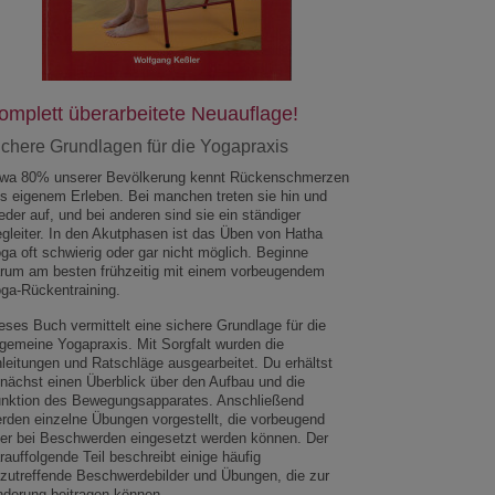
omplett überarbeitete Neuauflage!
ichere Grundlagen für die Yogapraxis
wa 80% unserer Bevölkerung kennt Rückenschmerzen
s eigenem Erleben. Bei manchen treten sie hin und
eder auf, und bei anderen sind sie ein ständiger
gleiter. In den Akutphasen ist das Üben von Hatha
ga oft schwierig oder gar nicht möglich. Beginne
rum am besten frühzeitig mit einem vorbeugendem
ga-Rückentraining.
eses Buch vermittelt eine sichere Grundlage für die
lgemeine Yogapraxis. Mit Sorgfalt wurden die
leitungen und Ratschläge ausgearbeitet. Du erhältst
nächst einen Überblick über den Aufbau und die
nktion des Bewegungsapparates. Anschließend
rden einzelne Übungen vorgestellt, die vorbeugend
er bei Beschwerden eingesetzt werden können. Der
rauffolgende Teil beschreibt einige häufig
zutreffende Beschwerdebilder und Übungen, die zur
nderung beitragen können.