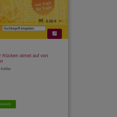
0,00 €
er Rücken atmet auf von
er
 Keßler