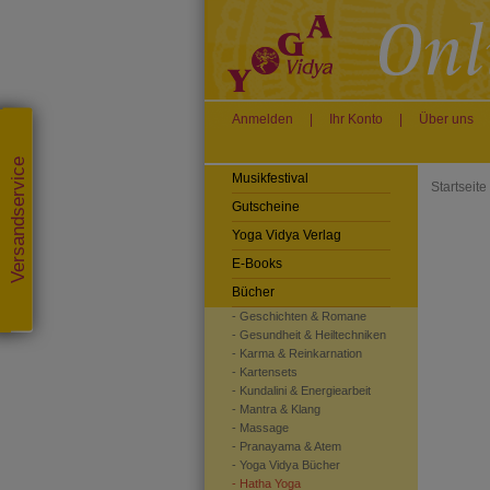
Anmelden
|
Ihr Konto
|
Über uns
Versandservice
Musikfestival
Startseite
Gutscheine
Yoga Vidya Verlag
E-Books
Bücher
- Geschichten & Romane
- Gesundheit & Heiltechniken
- Karma & Reinkarnation
- Kartensets
- Kundalini & Energiearbeit
- Mantra & Klang
- Massage
- Pranayama & Atem
- Yoga Vidya Bücher
- Hatha Yoga