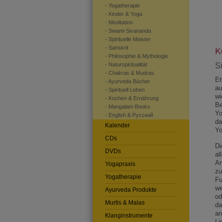
- Yogatherapie
- Kinder & Yoga
- Meditation
- Swami Sivananda
- Spirituelle Meister
- Sanskrit
K
- Philosophie & Mythologie
S
- Naturspiritualität
- Chakras & Mudras
Et
- Ayurveda Bücher
au
- Spirituell Leben
wi
- Kochen & Ernährung
Be
- Mangalam Books
Yo
- English & Pусский
da
Kalender
Yo
CDs
Di
DVDs
al
An
Yogapraxis
zu
Yogatherapie
Fu
we
Ayurveda Produkte
od
Murtis & Malas
da
an
Klanginstrumente
Li