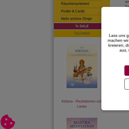
an
Räuchersortiment
Se
Poster & Cards
zu
re
Mehr schöne Dinge
Ba
Ha
% SALE
Es
Top Artikel
Lass uns g
He
machen wir 
Be
kreieren, d
wu
aus, 
En
Sc
Sa
Ge
kö
Ru
Wa
Ha
32
13
Kirtana - Rezitationen und
Lieder