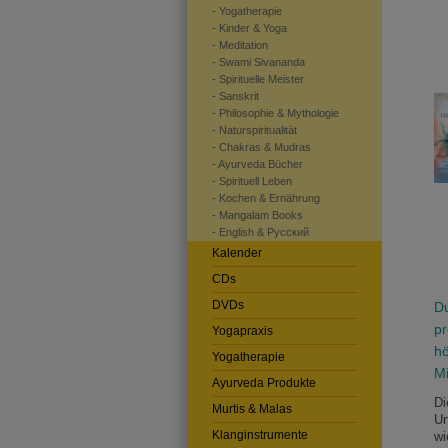
- Yogatherapie
- Kinder & Yoga
- Meditation
- Swami Sivananda
- Spirituelle Meister
- Sanskrit
- Philosophie & Mythologie
- Naturspiritualität
- Chakras & Mudras
- Ayurveda Bücher
- Spirituell Leben
- Kochen & Ernährung
- Mangalam Books
- English & Pусский
Kalender
CDs
DVDs
Du
pr
Yogapraxis
hö
Yogatherapie
Mi
Ayurveda Produkte
Di
Murtis & Malas
Un
Klanginstrumente
wi