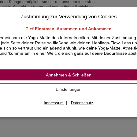
dere Klänge ermöglicht sie es, mit unserem innersten
lbst in Kontakt zu treten und uns in tiefen Schichten
 transformieren. Aus dieser Erkenntnis hat der
Zustimmung zur Verwendung von Cookies
nommierte spirituelle Lehrer und Ayurvedaarzt Dr. Shri
laji També ein umfassendes Programm zur
rmonisierung von Körper, Geist und Seele entwickelt.
Tief Einatmen, Ausatmen und Ankommen
 kombiniert ebenso einfache wie hochwirksame
emeinsam die Yoga-Matte des Internets rollen. Mit deiner Zustimmung
iltechniken aus dem alten Indien, die für die
jede Seite deiner Reise so fließend wie deinen Lieblings-Flow. Lass un
dürfnisse des 21. Jahrhunderts neu aufbereitet
ie sich so vertraut und einladend anfühlt, wie deine Yoga-Matte. Atme ti
rden: Mantras, Om- und Feuer-Meditationen, Yoga-
und 'komme an' in einer Welt, die sich ganz auf deine Bedürfnisse abs
ergieübungen sowie Yoga Nidra für erholsamen
hlaf. Zentrales Element ist dabei das altindische
nskrit – eine »biologische« Sprache, mit der wir unser
hirn neu programmieren und sein Potenzial freisetzen
nnen. Wer regelmäßig praktiziert, wird mit innerer
Annehmen & Schließen
he, ganzheitlichem Wohlbefinden und spirituellem
chstum belohnt.
Einstellungen
rdcover mit Schutzumschlag
0 Seiten
|
Impressum
Datenschutz
,5 x 21,5 cm