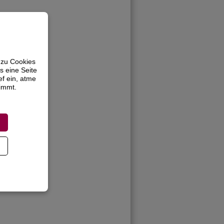
 zu Cookies
s eine Seite
ef ein, atme
timmt.