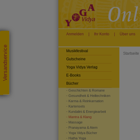
Anmelden
|
Ihr Konto
|
Über uns
Versandservice
Musikfestival
Startseite
Gutscheine
Yoga Vidya Verlag
E-Books
Bücher
- Geschichten & Romane
- Gesundheit & Heiltechniken
- Karma & Reinkarnation
- Kartensets
- Kundalini & Energiearbeit
- Mantra & Klang
- Massage
- Pranayama & Atem
- Yoga Vidya Bücher
- Hatha Yoga