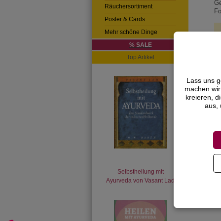
Ge
Räuchersortiment
Fo
Poster & Cards
Mehr schöne Dinge
% SALE
Top Artikel
Lass uns g
machen wir 
kreieren, d
aus, 
Selbstheilung mit
Ayurveda von Vasant Lad