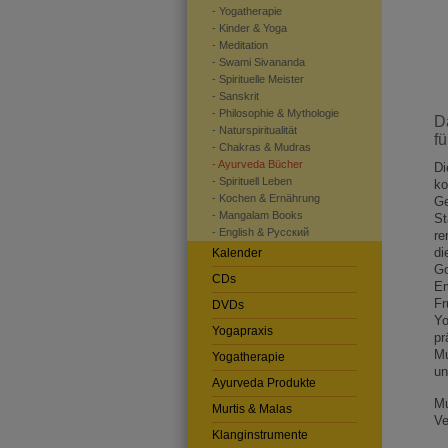
- Yogatherapie
- Kinder & Yoga
- Meditation
- Swami Sivananda
- Spirituelle Meister
- Sanskrit
- Philosophie & Mythologie
D
- Naturspiritualität
f
- Chakras & Mudras
- Ayurveda Bücher
Di
- Spirituell Leben
ko
- Kochen & Ernährung
Ge
- Mangalam Books
St
- English & Pусский
re
di
Kalender
Go
CDs
Em
Fr
DVDs
Yo
Yogapraxis
pr
Mu
Yogatherapie
un
Ayurveda Produkte
Mu
Murtis & Malas
Ve
Klanginstrumente