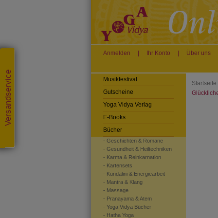
Anmelden
|
Ihr Konto
|
Über uns
Versandservice
Musikfestival
Startseite
Gutscheine
Glücklich
Yoga Vidya Verlag
E-Books
Bücher
- Geschichten & Romane
- Gesundheit & Heiltechniken
- Karma & Reinkarnation
- Kartensets
- Kundalini & Energiearbeit
- Mantra & Klang
- Massage
- Pranayama & Atem
- Yoga Vidya Bücher
- Hatha Yoga