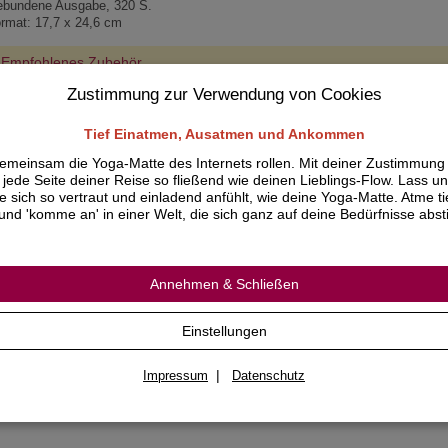
bundene Ausgabe, 320 S.
rmat: 17,7 x 24,6 cm
Empfohlenes Zubehör
Zustimmung zur Verwendung von Cookies
Tief Einatmen, Ausatmen und Ankommen
emeinsam die Yoga-Matte des Internets rollen. Mit deiner Zustimmung
jede Seite deiner Reise so fließend wie deinen Lieblings-Flow. Lass un
Yoga Übungsplan für
ie sich so vertraut und einladend anfühlt, wie deine Yoga-Matte. Atme ti
Schwangere (A3)
und 'komme an' in einer Welt, die sich ganz auf deine Bedürfnisse abs
1,00 €
*
Annehmen & Schließen
Einstellungen
|
Impressum
Datenschutz