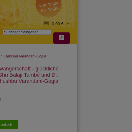
0,00 €
smin Khushbu Varandani-Gogia
wangerschaft - glückliche
Shri Balaji També und Dr.
hushbu Varandani-Gogia
9