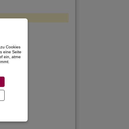
 zu Cookies
s eine Seite
ef ein, atme
timmt.