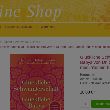
|
Geschenkgutscheine
|
Warenkorb
>
Bücher
>
Ayurveda Bücher
>
e Schwangerschaft - glückliche Babys von Dr. Shri Balaji També und Dr. med. Ya
Glückliche Sch
Babys von Dr. 
med. Yasmin K
Hersteller:
Art.Nr.:
200610
EAN:
978344234241
10,00 €
*