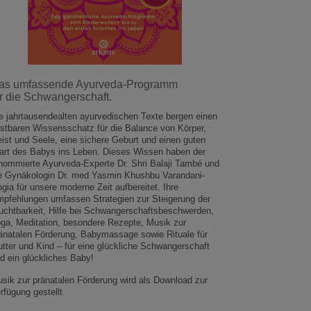
as umfassende Ayurveda-Programm
ür die Schwangerschaft.
e jahrtausendealten ayurvedischen Texte bergen einen
stbaren Wissensschatz für die Balance von Körper,
ist und Seele, eine sichere Geburt und einen guten
art des Babys ins Leben. Dieses Wissen haben der
nommierte Ayurveda-Experte Dr. Shri Balaji També und
e Gynäkologin Dr. med Yasmin Khushbu Varandani-
gia für unsere moderne Zeit aufbereitet. Ihre
pfehlungen umfassen Strategien zur Steigerung der
uchtbarkeit, Hilfe bei Schwangerschaftsbeschwerden,
ga, Meditation, besondere Rezepte, Musik zur
änatalen Förderung, Babymassage sowie Rituale für
tter und Kind – für eine glückliche Schwangerschaft
d ein glückliches Baby!
sik zur pränatalen Förderung wird als Download zur
rfügung gestellt.