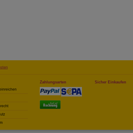
sten
Zahlungsarten
Sicher Einkaufen
einreichen
recht
utz
um