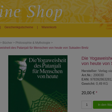
|
Geschenkgutscheine
|
Warenkorb
>
Bücher
>
Philosophie & Mythologie
>
eisheit des Patanjali für Menschen von heute von Sukadev Bretz
Die Yogaweishe
von heute von 
Hersteller:
Verlag vi
Art.Nr.:
200030
EAN:
978392863281
Gewicht:
0,49 KG
20,00 €
*