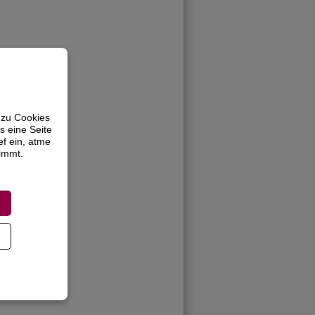
 zu Cookies
s eine Seite
ef ein, atme
timmt.