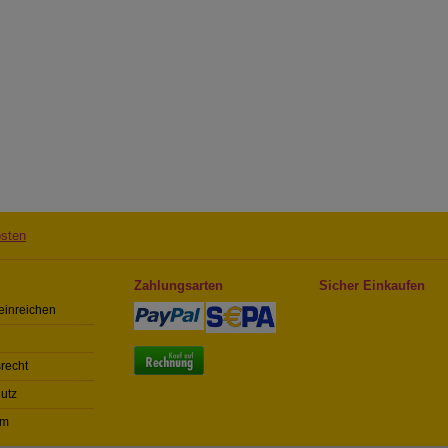
sten
Zahlungsarten
Sicher Einkaufen
einreichen
recht
utz
um