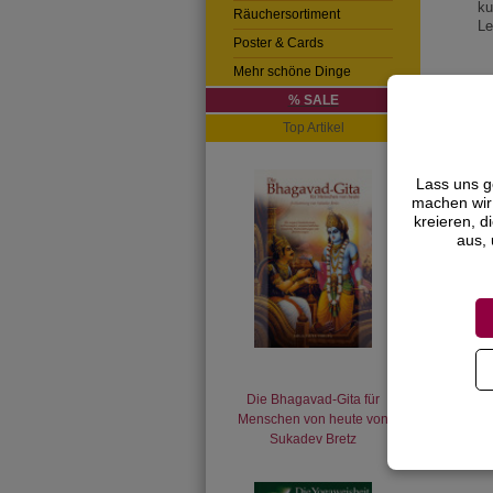
ku
Räuchersortiment
Le
Poster & Cards
Mehr schöne Dinge
G
21
% SALE
Fo
Top Artikel
Lass uns g
machen wir 
kreieren, d
aus, 
Die Bhagavad-Gita für
Menschen von heute von
Sukadev Bretz