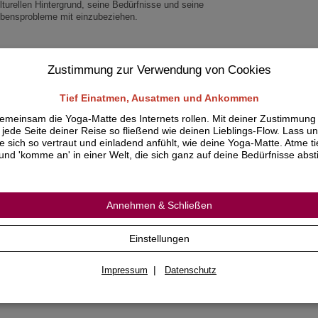
lturellen Hintergrund, seine Bedürfnisse und seine
bensprobleme mit einzubeziehen.
ebundene Ausgabe
6 Seiten
Zustimmung zur Verwendung von Cookies
rmat: 15,6 x 2,5 x 22,6 cm
Tief Einatmen, Ausatmen und Ankommen
emeinsam die Yoga-Matte des Internets rollen. Mit deiner Zustimmung
jede Seite deiner Reise so fließend wie deinen Lieblings-Flow. Lass un
ie sich so vertraut und einladend anfühlt, wie deine Yoga-Matte. Atme ti
und 'komme an' in einer Welt, die sich ganz auf deine Bedürfnisse abs
Annehmen & Schließen
Einstellungen
|
Impressum
Datenschutz