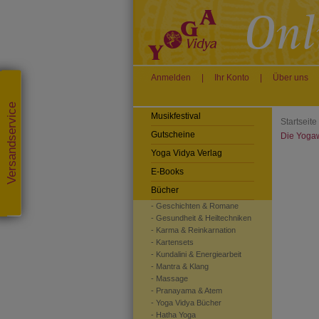
Anmelden
|
Ihr Konto
|
Über uns
Versandservice
Musikfestival
Startseite
Gutscheine
Die Yogaw
Yoga Vidya Verlag
E-Books
Bücher
- Geschichten & Romane
- Gesundheit & Heiltechniken
- Karma & Reinkarnation
- Kartensets
- Kundalini & Energiearbeit
- Mantra & Klang
- Massage
- Pranayama & Atem
- Yoga Vidya Bücher
- Hatha Yoga