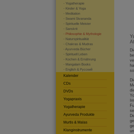
- Yogatherapie
- Kinder & Yoga
- Meditation
- Swami Sivananda
- Spirituelle Meister
- Sanskrit
- Philosophie & Mythologie
Y
- Naturspiritualität
A
- Chakras & Mudras
- Ayurveda Bücher
Di
- Spirituell Leben
be
- Kochen & Ernährung
ve
- Mangalam Books
ha
- English & Pусский
so
Kalender
Di
CDs
Me
di
DVDs
Yo
Yogapraxis
Im
Fu
Yogatherapie
se
Ayurveda Produkte
De
ge
Murtis & Malas
ge
Klanginstrumente
un