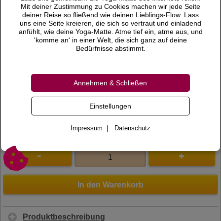
22,00 €
Preis
Mit deiner Zustimmung zu Cookies machen wir jede Seite
deiner Reise so fließend wie deinen Lieblings-Flow. Lass
inkl. 7 % MwSt.
uns eine Seite kreieren, die sich so vertraut und einladend
anfühlt, wie deine Yoga-Matte. Atme tief ein, atme aus, und
Versandkosten
'komme an' in einer Welt, die sich ganz auf deine
Bedürfnisse abstimmt.
Lieferzeit
Bewertungen
Annehmen & Schließen
0 Bewertungen
Bewertung schreiben
Einstellungen
Art.Nr.
200735
|
Impressum
Datenschutz
In den Warenkorb
Produktbeschreibung