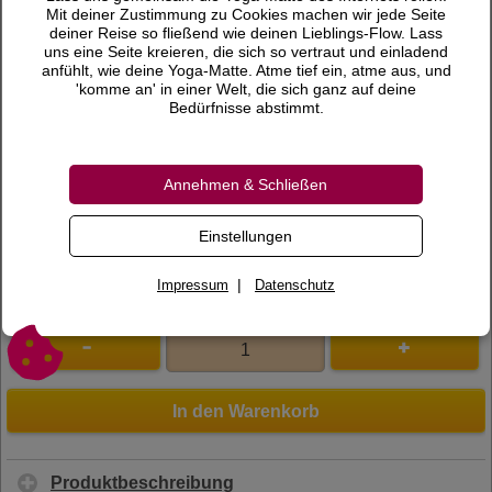
21,00 €
Preis
Mit deiner Zustimmung zu Cookies machen wir jede Seite
deiner Reise so fließend wie deinen Lieblings-Flow. Lass
inkl. 7 % MwSt.
uns eine Seite kreieren, die sich so vertraut und einladend
anfühlt, wie deine Yoga-Matte. Atme tief ein, atme aus, und
Versandkosten
'komme an' in einer Welt, die sich ganz auf deine
Bedürfnisse abstimmt.
Lieferzeit
Bewertungen
Annehmen & Schließen
0 Bewertungen
Bewertung schreiben
Einstellungen
Art.Nr.
200840
|
Impressum
Datenschutz
In den Warenkorb
Produktbeschreibung