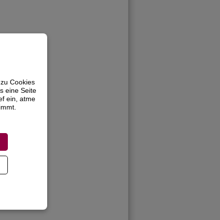
 zu Cookies
s eine Seite
ef ein, atme
timmt.