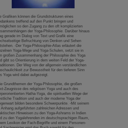
e Grafiken können die Grundstrukturen eines
dankens treffend auf den Punkt bringen und
möglichen so den Zugang zu den oft komplizierten
sammenhängen der Yoga-Philosophie. Darüber hinaus
g gerade im Dialog von Text und Grafik eine
chselseitige Befruchtung von Denken und Sehen
tstehen. -Der Yoga-Philosophie-Atlas erläutert die
nzelnen Yoga-Wege und Yoga-Schulen, setzt sie in
n großen Zusammenhang der Philosophie des Yoga
d gibt so Orientierung in dem weiten Feld der Yoga-
aditionen. Der Weg von der allgemein verständlichen
schaulichkeit zur Bewusstheit für den tieferen Sinn
s Yoga wird dabei aufgezeigt.
ie Grundthemen der Yoga-Philosophie, die großen
xt-Zeugnisse des religiösen Yoga und auch des
rperorientierten Hatha-Yoga, die spirituellen Wege der
stliche Tradition und auch der moderne Yoga der
genwart bilden besondere Schwerpunkte. -Mit seinem
 Anhang aufgeführten zahlreichen Adressen und
aktischen Hinweisen zu den Yoga-Ashrams in Indien
d zu den Yogalehrenden im deutschsprachigen Raum,
nem Lexikon der Fach-Begriffe und einem Personen-
d Sachregister wird das Buch sowohl für den