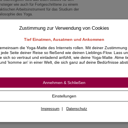
nsteiger wie auch für Fortgeschrittene zu einem
aktischen Arbeitsinstrument für das Studium der
ilosophie des Yoga.
er den Autor:
Zustimmung zur Verwendung von Cookies
kard Wolz-Gottwald lehrt Philosophie an der
ilosophisch-Theologischen Hochschule Münster sowie
 der Yoga-Lehr-Ausbildung verschiederner Schulen.
Tief Einatmen, Ausatmen und Ankommen
rdcover. 291 Seiten.
emeinsam die Yoga-Matte des Internets rollen. Mit deiner Zustimmung
jede Seite deiner Reise so fließend wie deinen Lieblings-Flow. Lass un
ie sich so vertraut und einladend anfühlt, wie deine Yoga-Matte. Atme ti
und 'komme an' in einer Welt, die sich ganz auf deine Bedürfnisse abs
Annehmen & Schließen
Einstellungen
|
Impressum
Datenschutz