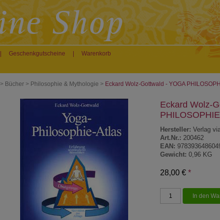
|
Geschenkgutscheine
|
Warenkorb
>
Bücher
>
Philosophie & Mythologie
>
Eckard Wolz-Gottwald - YOGA PHILOSOP
Eckard Wolz-G
PHILOSOPHIE
Hersteller:
Verlag vi
Art.Nr.:
200462
EAN:
978393648604
Gewicht:
0,96 KG
28,00 €
*