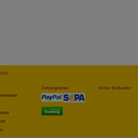
sten
Zahlungsarten
Sicher Einkaufen
einreichen
recht
utz
um