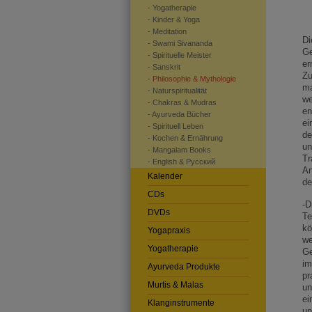
- Yogatherapie
- Kinder & Yoga
- Meditation
Di
- Swami Sivananda
Ge
- Spirituelle Meister
er
- Sanskrit
Zu
- Philosophie & Mythologie
ma
- Naturspiritualität
we
- Chakras & Mudras
en
- Ayurveda Bücher
ei
- Spirituell Leben
de
- Kochen & Ernährung
un
- Mangalam Books
Tr
- English & Pусский
An
Kalender
de
CDs
-D
DVDs
Te
kö
Yogapraxis
we
Yogatherapie
Ge
im
Ayurveda Produkte
pr
Murtis & Malas
un
ei
Klanginstrumente
un