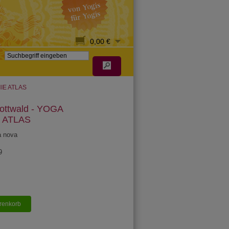
0,00 €
HIE ATLAS
ottwald - YOGA
 ATLAS
a nova
9