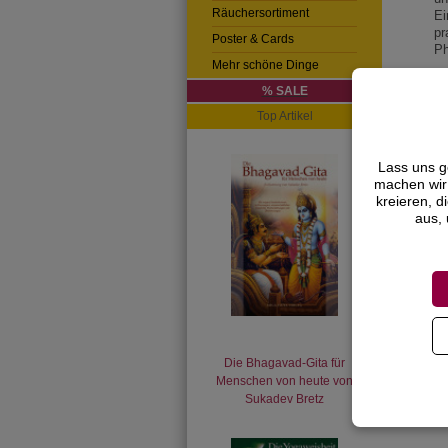
Räuchersortiment
Ei
pr
Poster & Cards
Ph
Mehr schöne Dinge
Üb
% SALE
Ec
Ph
Top Artikel
in
Ha
Lass uns g
machen wir 
kreieren, d
aus, 
Die Bhagavad-Gita für
Menschen von heute von
Sukadev Bretz