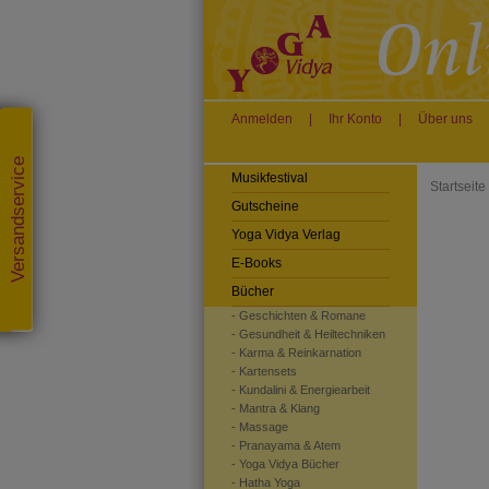
Anmelden
|
Ihr Konto
|
Über uns
Versandservice
Musikfestival
Startseite
Gutscheine
Yoga Vidya Verlag
E-Books
Bücher
- Geschichten & Romane
- Gesundheit & Heiltechniken
- Karma & Reinkarnation
- Kartensets
- Kundalini & Energiearbeit
- Mantra & Klang
- Massage
- Pranayama & Atem
- Yoga Vidya Bücher
- Hatha Yoga